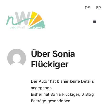
Zum
DE
FR
Inhalt
springen
Toggle
Navigatio
Netzwerk
Expertise
Portfolio
Szenario
Über
Sonia
Über uns
FAQ
Flückiger
Der Autor hat bisher keine Details
angegeben.
Bisher hat Sonia Flückiger, 6 Blog
Beiträge geschrieben.