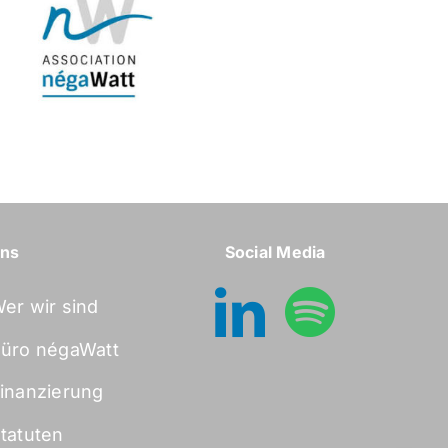
uns
Social Media
er wir sind
üro négaWatt
inanzierung
tatuten