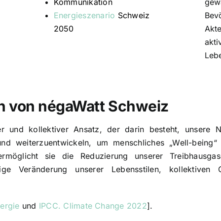
Kommunikation
gewä
Energieszenario
Schweiz
Bev
2050
Akte
akti
Lebe
ion von négaWatt Schweiz
ierter und kollektiver Ansatz, der darin besteht, unser
und weiterzuentwickeln, um menschliches „Well-being“ 
 ermöglicht sie die Reduzierung unserer Treibhausga
tige Veränderung unserer Lebensstilen, kollektiven 
ergie
und
IPCC. Climate Change 2022
].