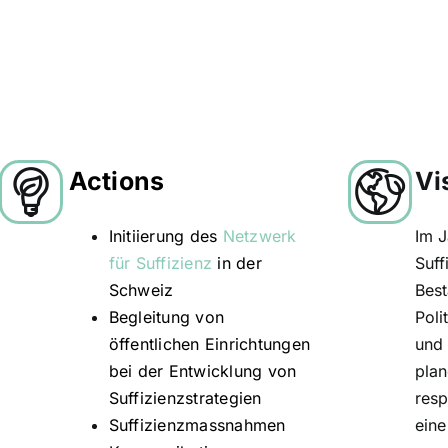
Actions
Vi
Initiierung des
Netzwerk
Im J
für Suffizienz
in der
Suff
Schweiz
Best
Begleitung von
Poli
öffentlichen Einrichtungen
und
bei der Entwicklung von
plan
Suffizienzstrategien
resp
Suffizienzmassnahmen
eine