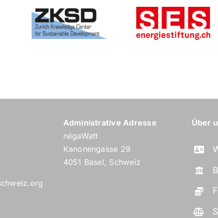
Administrative Adresse
Über 
négaWatt
Kanonengasse 29
W
4051 Basel, Schweiz
B
schweiz.org
F
S